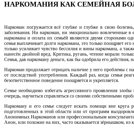
НАРКОМАНИЯ КАК СЕМЕЙНАЯ БО
Наркоман погружается всё глубже и глубже в свою болезнь,
заболевания. Ни наркоман, ни эмоционально вовлеченные в е
наркомана и оплата их семьёй являются двумя сторонами од
семья выплачивает долги наркомана, это только поощряет его 
только усиливает чувство бессилия и вины наркомана, а такж
нанесён двойной вред. Критика, ругань, чтение морали тольк
Семья, дав наркоману деньги, как бы одобрила его действия, н
Наркоман продолжает отрицать наличие у него проблемы с на
от последствий употребления. Каждый раз, когда семья реаг
безответственное поведение поощряется и укрепляется.
Семье необходимо избегать агрессивного проявления злобы и
очередь, научиться справляться со своими собственными проб
Наркоману и его семье следует искать помощи вне круга р
подготовленных в этой области или от программ выздоровл
Анонимных Наркоманов или профессиональным консультантам
Анон, или похожие на них, часто оказывается зёрнышком, из 