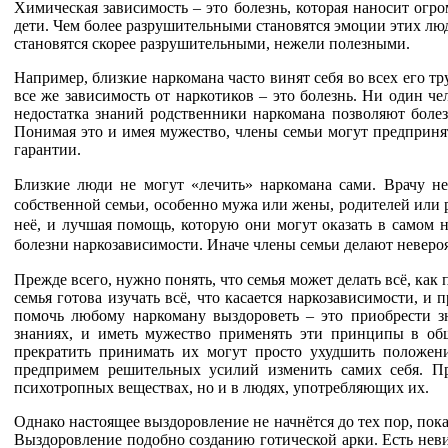
Химическая зависимость – это болезнь, которая наносит огро
дети. Чем более разрушительными становятся эмоции этих люд
становятся скорее разрушительными, нежели полезными.
Например, близкие наркомана часто винят себя во всех его т
все же зависимость от наркотиков – это болезнь. Ни один че
недостатка знаний родственники наркомана позволяют болез
Понимая это и имея мужество, члены семьи могут предпринят
гарантии.
Близкие люди не могут «лечить» наркомана сами. Врачу не
собственной семьи, особенно мужа или жены, родителей или 
неё, и лучшая помощь, которую они могут оказать в самом 
болезни наркозависимости. Иначе члены семьи делают неверо
Прежде всего, нужно понять, что семья может делать всё, как 
семья готова изучать всё, что касается наркозависимости, 
помочь любому наркоману выздороветь – это приобрести з
знаниях, и иметь мужество применять эти принципы в о
прекратить принимать их могут просто ухудшить положен
предпримем решительных усилий изменить самих себя. Пр
психотропных веществах, но и в людях, употребляющих их.
Однако настоящее выздоровление не начнётся до тех пор, пок
Выздоровление подобно созданию готической арки. Есть неви