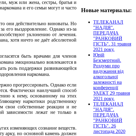
ли, муж или жена, сестры, братья и
аркомана и его семьи могут и часто
Новые материалы:
ТЕЛЕКАНАЛ
 что они действительно виноваты. Но
"НАДІЯ".
 за его выздоровление. Однако из-за
ПЕРЕДАЧА
пособствуют уклонению от лечения.
"РАНКОВИЙ
ана, хотя ничто не даёт абсолютной
ГІСТЬ". 31 травня
2021 року.
Юрій
огласятся быть врачами для членов
Безсмертний.
ркомана эмоционально вовлекаются в
Роздуми про
рать роль поддержки развивающейся
видужання від
здоровления наркомана.
алкогольної
залежності на
держно прогрессировать. Однако если
конференції
аются. Фактически наилучший способ
УАЕКТ 29 травня
ению к нему, основанному на этих
2021 року.
бляющему наркотики родственнику
ТЕЛЕКАНАЛ
ем свои собственные реакции и не
"НАДІЯ".
ой зависимости лежат не только в
ПЕРЕДАЧА
"РАНКОВИЙ
ГІСТЬ". 26
других изменяющих сознание веществ.
листопада 2020
ту арку, но основной камень должен