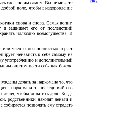
року.
быть сделано им самим. Вы не можете
й доброй воле, чтобы выздоровление
котики снова и снова. Семья вопит,
ёт и защищает его от последствий
охранять иллюзию всемогущества. В
г или член семьи полностью теряет
ецирует ненависть к себе самому на
щему употреблению и дополнительный
льшим опытом вести себя как божок.
уждены делать за наркомана то, что
щиты наркомана от последствий его
 денег, чтобы оплатить долг. Когда
ной, родственники находят деньги и
е собирается позволять ему страдать