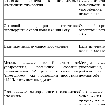
основная проблема в необратимых
излечи
Алкоголизм
изменениях физиологии.
возможности в
употреблени
незрелости лич
Основной принцип излечения:
Основной при
перепоручение своей воли и жизни Богу.
ответственности
себя.
Цель излечения: духовное пробуждение
Цель излечени
восстановление
Методы
: полный отказ от
Методы
излечения
излеч
употребления, посещение собраний
употребления
взаимопомощи АА, работа со спонсором
реабилитации
(алкоголиком, уже прошедшим программу
помощь себе.
«12 Шагов»), помощь другим.
Срок
: выздоровление продолжается
Срок
излечения
излечения
всю жизнь.
менее 3-5 лет)
процесс, после
естественное ли